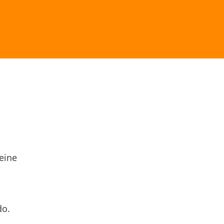
eine
do.