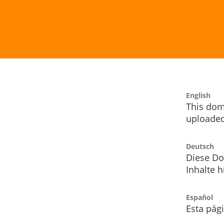
English
This dom
uploaded
Deutsch
Diese Do
Inhalte h
Español
Esta pág